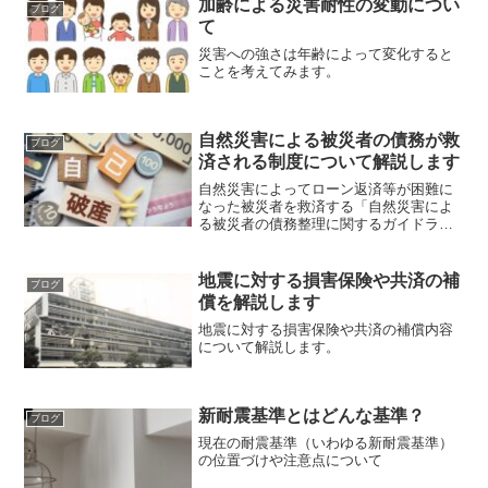
加齢による災害耐性の変動につい
ブログ
て
災害への強さは年齢によって変化すると
ことを考えてみます。
自然災害による被災者の債務が救
ブログ
済される制度について解説します
自然災害によってローン返済等が困難に
なった被災者を救済する「自然災害によ
る被災者の債務整理に関するガイドライ
ン」について解説
地震に対する損害保険や共済の補
ブログ
償を解説します
地震に対する損害保険や共済の補償内容
について解説します。
新耐震基準とはどんな基準？
ブログ
現在の耐震基準（いわゆる新耐震基準）
の位置づけや注意点について