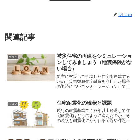
DTLab
関連記事
被災住宅の再建をシミュレーショ
ブログ
ンしてみましょう（地震保険がな
い場合）
災害に被災して全壊した住宅を再建する
ため、災害復興住宅融資を利用した場合
の返済についてシミュレーションしてみ
ました。
住宅耐震化の現状と課題
ブログ
現行の耐震基準で４０年以上経過して住
宅耐震化はどうのように進んだのか、そ
の現状と耐震化にかかわる問題や課題を
お伝えします。