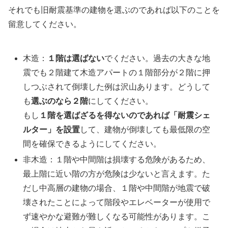
それでも旧耐震基準の建物を選ぶのであれば以下のことを
留意してください。
木造：
１階は選ばない
でください。過去の大きな地
震でも２階建て木造アパートの１階部分が２階に押
しつぶされて倒壊した例は沢山あります。どうして
も
選ぶのなら２階
にしてください。
もし
１階を選ばざるを得ないのであれば「耐震シェ
ルター」を設置
して、建物が倒壊しても最低限の空
間を確保できるようにしてください。
非木造：１階や中間階は損壊する危険があるため、
最上階に近い階の方が危険は少ないと言えます。た
だし中高層の建物の場合、１階や中間階が地震で破
壊されたことによって階段やエレベーターが使用で
ず速やかな避難が難しくなる可能性があります。こ