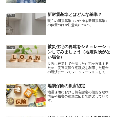
新耐震基準とはどんな基準？
ブログ
現在の耐震基準（いわゆる新耐震基準）
の位置づけや注意点について
被災住宅の再建をシミュレーショ
ブログ
ンしてみましょう（地震保険がな
い場合）
災害に被災して全壊した住宅を再建する
ため、災害復興住宅融資を利用した場合
の返済についてシミュレーションしてみ
ました。
地震保険の損害認定
ブログ
地震保険における損害認定の概要を建物
構造や被害の種類に応じて解説していま
す。