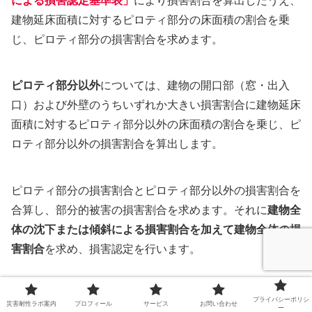
による損害認定基準表」
により損害割合を算出したうえ、
建物延床面積に対するピロティ部分の床面積の割合を乗
じ、ピロティ部分の損害割合を求めます。
ピロティ部分以外
については、建物の開口部（窓・出入
口）および外壁のうちいずれか大きい損害割合に建物延床
面積に対するピロティ部分以外の床面積の割合を乗じ、ピ
ロティ部分以外の損害割合を算出します。
ピロティ部分の損害割合とピロティ部分以外の損害割合を
合算し、部分的被害の損害割合を求めます。それに
建物全
体の沈下または傾斜による損害割合を加えて建物全体の損
害割合
を求め、損害認定を行います。
プライバシーポリシ
災害耐性ラボ案内
プロフィール
サービス
お問い合わせ
ー