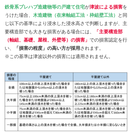
鉄骨系プレハブ造建物等の戸建て住宅
が
津波
による損害
を
うけた場合、
木造建物（在来軸組工法・枠組壁工法）
と同
じ以下の基準により浸水した浸水高さで判断しますが、主
要構造部でも大きな損害がある場合には、
「主要構造部
（軸組、基礎、屋根、外壁等）の損害」
での損害認定を行
い、
「損害の程度」の高い方が採用
されます。
※この基準は津波以外の損害には適用されません。