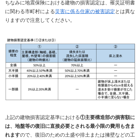
ちなみに地震保険における建物の損害認定は、罹災証明書
に関わる市町村による
災害に係る住家の被害認定
とは異な
りますので注意してください。
上記の建物損害認定基準における
①主要構造部の損害額に
は、地盤等の復旧に直接必要とされる最小限の費用も含ま
れます
ので、復旧のための土盛や排土または擁壁などの工