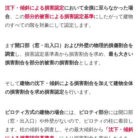
沈下・傾斜による損害認定
において全損に至らなかった場
合
、この
部分的被害による損害認定基準
にしたがって建物
のすべての階を対象にして認定します。
まず
開口部（窓・出入口）および外壁の物理的損傷割合を
調査
し、損害認定基準表から損害割合を求め、
最も大きい
損害割合を部分的被害の損害割合
とします。
そして
建物の沈下・傾斜による損害割合を加えて建物全体
の損害割合を求め損害認定
を行います。
ピロティ方式の建物の場合
には、
ピロティ部分
には開口部
（窓・出入口）や外壁がないので、ピロティの柱に着目し
ます。柱の傾斜を調査し、その最大傾斜から
「沈下・傾斜