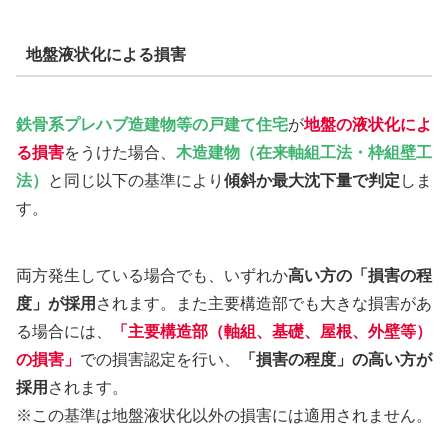
地盤液状化による損害
鉄骨系プレハブ造建物等の戸建て住宅
が
地盤の液状化
によ
る損害
をうけた場合、
木造建物（在来軸組工法・枠組壁工
法）
と同じ以下の基準により
傾斜か最大沈下量で判定
しま
す。
両方発生している場合でも、いずれか
高い方の「損害の程
度」が採用
されます。また主要構造部でも大きな損害があ
る場合には、
「主要構造部（軸組、基礎、屋根、外壁等）
の損害」
での損害認定を行い、
「損害の程度」の高い方が
採用
されます。
※この基準は地盤液状化以外の損害には適用されません。