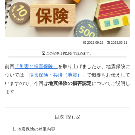
2022.09.15
2023.03.31
この記事は
約15分
で読めます。
前回
「災害と損害保険」
を取り上げましたが、地震保険に
ついては
「損害保険・共済（地震）」
で概要をお伝えして
いますので、今回は
地震保険の損害認定
についてご説明し
ます。
目次
地震保険の補償内容