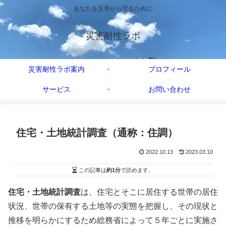
あなたを災害から守るために
災害耐性ラボ
災害耐性ラボ案内
プロフィール
サービス
お問い合わせ
住宅・土地統計調査（通称：住調）
2022.10.13
2023.03.10
この記事は
約1分
で読めます。
住宅・土地統計調査
は、住宅とそこに居住する世帯の居住
状況、世帯の保有する土地等の実態を把握し、その現状と
推移を明らかにするため総務省によって５年ごとに実施さ