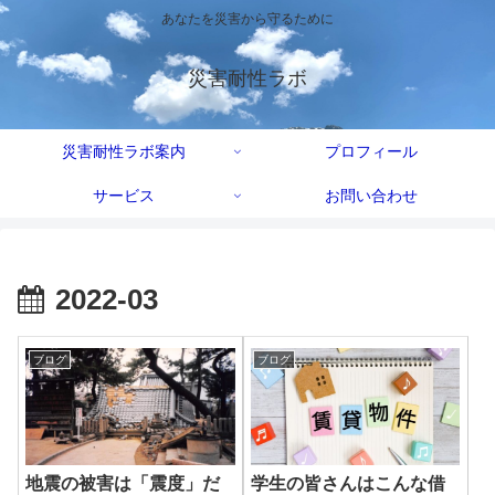
あなたを災害から守るために
災害耐性ラボ
災害耐性ラボ案内
プロフィール
サービス
お問い合わせ
2022-03
ブログ
ブログ
学生の皆さんはこんな借
地震の被害は「震度」だ